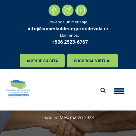
Navegar
hacia
el
contenido
Envíenos un mensaje:
info@sociedaddesegurosdevida.cr
Llámenos:
+506 2523-6767
AGENDE SU CITA
SUCURSAL VIRTUAL
MES:
MARZO 2023
Inicio
Mes:
marzo 2023